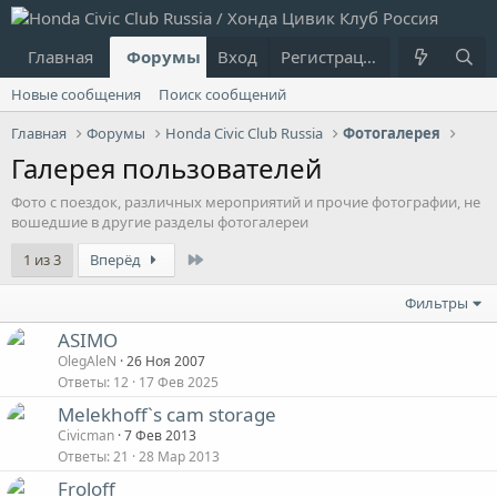
Главная
Форумы
Вход
Что нового?
Регистрация
Пользовател
Новые сообщения
Поиск сообщений
Главная
Форумы
Honda Civic Club Russia
Фотогалерея
Галерея пользователей
Фото с поездок, различных мероприятий и прочие фотографии, не
вошедшие в другие разделы фотогалереи
Last
1 из 3
Вперёд
Фильтры
ASIMO
OlegAleN
26 Ноя 2007
Ответы
12
17 Фев 2025
Melekhoff`s cam storage
Civicman
7 Фев 2013
Ответы
21
28 Мар 2013
Froloff