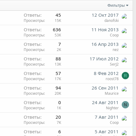
Фильтры
Ответы
45
12 Окт 2017
Просмотры
15K
danofski
Ответы
636
11 Ноя 2013
Просмотры
53K
Coop
Ответы
7
16 Апр 2013
Просмотры
2K
nez
Ответы
88
17 Июл 2012
Просмотры
13K
SerJ2
Ответы
57
8 Фев 2012
R
Просмотры
17K
roost78
Ответы
94
26 Сен 2011
Просмотры
20K
Maurice
Ответы
0
24 Авг 2011
N
Просмотры
1K
Nighter
Ответы
20
7 Авг 2011
Просмотры
7K
Coop
Ответы
6
5 Авг 2011