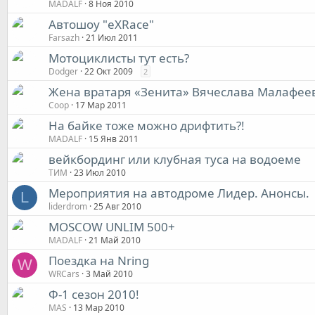
MADALF
8 Ноя 2010
Автошоу "eXRace"
Farsazh
21 Июл 2011
Мотоциклисты тут есть?
Dodger
22 Окт 2009
2
Жена вратаря «Зенита» Вячеслава Малафеев
Coop
17 Мар 2011
На байке тоже можно дрифтить?!
MADALF
15 Янв 2011
вейкбординг или клубная туса на водоеме
ТИМ
23 Июл 2010
Мероприятия на автодроме Лидер. Анонсы.
L
liderdrom
25 Авг 2010
MOSCOW UNLIM 500+
MADALF
21 Май 2010
Поездка на Nring
W
WRCars
3 Май 2010
Ф-1 сезон 2010!
MAS
13 Мар 2010