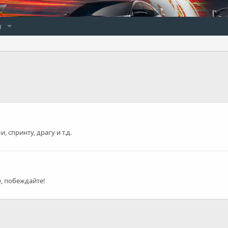
и
 спринту, драгу и т.д.
е, побеждайте!