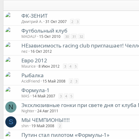
ФК-ЗЕНИТ
Дмитрий А.
31 Окт 2007
2
3
Футбольный клуб
MADALF
15 Окт 2010
30
31
32
НЕзависимость racing club приглашает! Челл
nez
16 Окт 2012
Евро 2012
Maurice
8 Июн 2012
3
4
5
Рыбалка
AcidFriend
15 Май 2008
2
3
Формула-1
MAS
14 Май 2007
3
4
5
Эксклюзивные гонки при свете дня от клуба N
N
Nighter
24 Авг 2011
МЫ ЧЕМПИОНЫ!!!!
S
shin
19 Май 2008
2
Путин стал пилотом «Формулы-1»