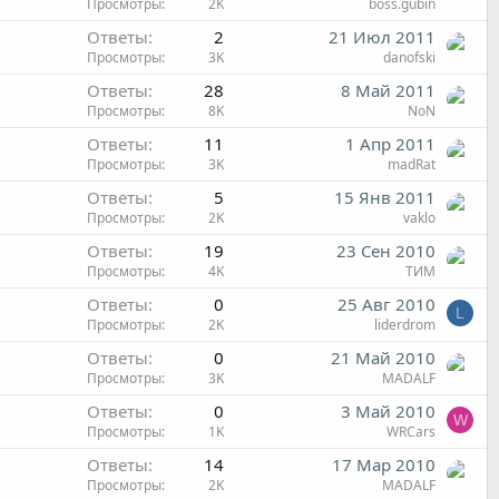
Просмотры
2K
boss.gubin
Ответы
2
21 Июл 2011
Просмотры
3K
danofski
Ответы
28
8 Май 2011
Просмотры
8K
NoN
Ответы
11
1 Апр 2011
Просмотры
3K
madRat
Ответы
5
15 Янв 2011
Просмотры
2K
vaklo
Ответы
19
23 Сен 2010
Просмотры
4K
ТИМ
Ответы
0
25 Авг 2010
L
Просмотры
2K
liderdrom
Ответы
0
21 Май 2010
Просмотры
3K
MADALF
Ответы
0
3 Май 2010
W
Просмотры
1K
WRCars
Ответы
14
17 Мар 2010
Просмотры
2K
MADALF