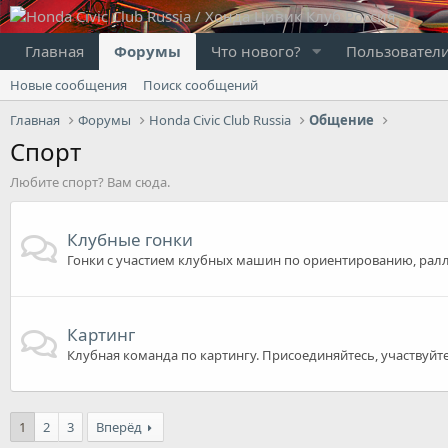
Главная
Форумы
Что нового?
Пользовател
Новые сообщения
Поиск сообщений
Главная
Форумы
Honda Civic Club Russia
Общение
Спорт
Любите спорт? Вам сюда.
Клубные гонки
Гонки с участием клубных машин по ориентированию, ралли,
Картинг
Клубная команда по картингу. Присоединяйтесь, участвуйт
1
2
3
Вперёд