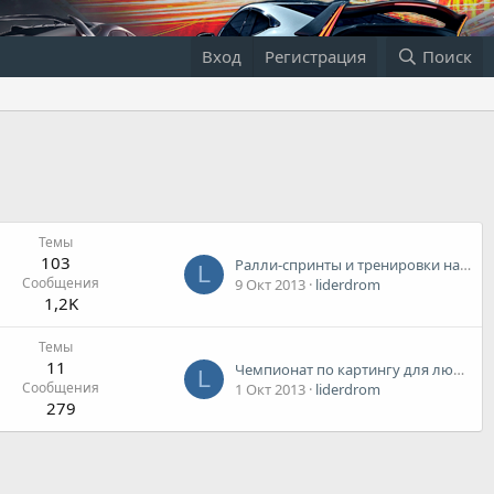
Вход
Регистрация
Поиск
Темы
103
Ралли-спринты и тренировки на Лидере
L
Сообщения
9 Окт 2013
liderdrom
1,2K
Темы
11
Чемпионат по картингу для любителей на автодроме Лидер
L
Сообщения
1 Окт 2013
liderdrom
279