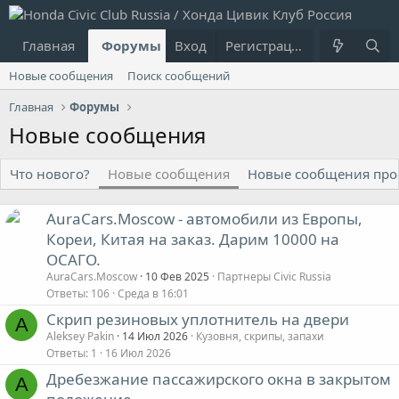
Главная
Форумы
Вход
Что нового?
Регистрация
Пользовател
Новые сообщения
Поиск сообщений
Главная
Форумы
Новые сообщения
Что нового?
Новые сообщения
Новые сообщения пр
AuraCars.Moscow - автомобили из Европы,
Кореи, Китая на заказ. Дарим 10000 на
ОСАГО.
AuraCars.Moscow
10 Фев 2025
Партнеры Civic Russia
Ответы
106
Среда в 16:01
Скрип резиновых уплотнитель на двери
A
Aleksey Pakin
14 Июл 2026
Кузовня, скрипы, запахи
Ответы
1
16 Июл 2026
Дребезжание пассажирского окна в закрытом
A