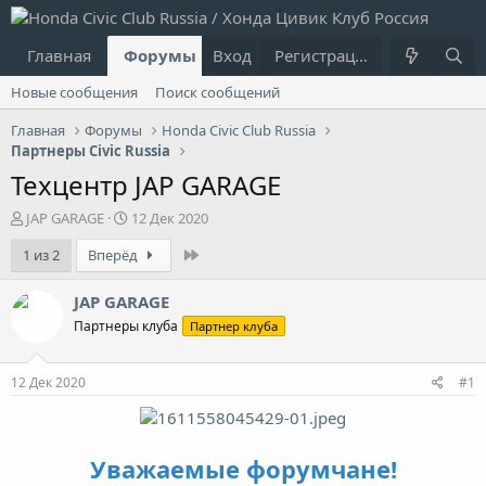
Главная
Форумы
Вход
Что нового?
Регистрация
Пользовател
Новые сообщения
Поиск сообщений
Главная
Форумы
Honda Civic Club Russia
Партнеры Civic Russia
Техцентр JAP GARAGE
А
Д
JAP GARAGE
12 Дек 2020
в
а
Last
1 из 2
Вперёд
т
т
о
а
р
н
JAP GARAGE
т
а
Партнеры клуба
Партнер клуба
е
ч
м
а
ы
л
12 Дек 2020
#1
а
Уважаемые форумчане!