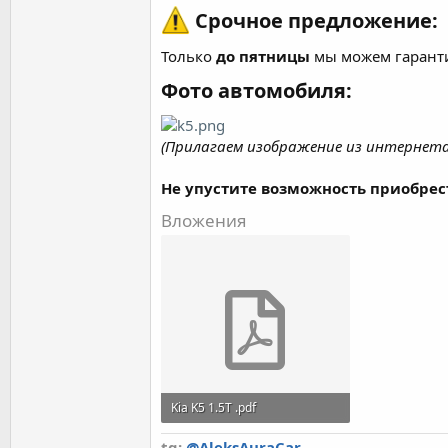
Срочное предложение:
Только
до пятницы
мы можем гаранти
Фото автомобиля:
(Прилагаем изображение из интернета 
Не упустите возможность приобрест
Вложения
Kia K5 1.5T .pdf
646,8 KB · Просмотры: 0
tg:
@AleksAuraCar