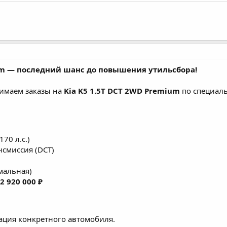
ium — последний шанс до повышения утильсбора!
нимаем заказы на
Kia K5 1.5T DCT 2WD Premium
по специаль
70 л.с.)
смиссия (DCT)
мальная)
2 920 000 ₽
ция конкретного автомобиля.