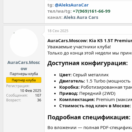
tg:
@AleksAuraCar
тел/wa/tg:
+7(969)161-66-99
канал:
Аleks Aura Cars
18 Сен 2025
AuraCars.Moscow: Kia K5 1.5T Prem
Уважаемые участники клуба!
Только до конца этой недели мы при
Доступная конфигурация:
AuraCars.Mosc
ow
Партнеры клуба
Цвет:
Серый металлик
Партнер клуба
Двигатель:
1.5 Turbo (мощность 1
Регистрация
Коробка:
Роботизированная тран
10 Фев 2025
Привод:
Передний (2WD)
Сообщения
107
Комплектация:
Premium (макси
Возраст
36
Стоимость под ключ в Москве:
Подробная спецификация:
Во вложении — полная PDF-специфика