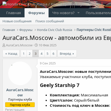
Главная
Форумы
Что нового?
Пользовател
Новые сообщения
Поиск сообщений
Главная
Форумы
Honda Civic Club Russia
Партнеры Civic Russ
AuraCars.Moscow - автомобили из Ев
А
Д
AuraCars.Moscow
10 Фев 2025
в
а
Назад
1
2
3
4
5
6
Вперёд
т
т
о
а
р
н
9 Сен 2025
т
а
AuraCars.Moscow: новые поступления
е
ч
м
а
Уважаемые участники клуба, поступил
ы
л
Geely Starship 7
а
AuraCars.Mosc
ow
Комплектация:
Максимальная
Партнеры клуба
Цвет/салон:
Серый/белый
Партнер клуба
Стоимость под ключ в Москве:
Регистрация