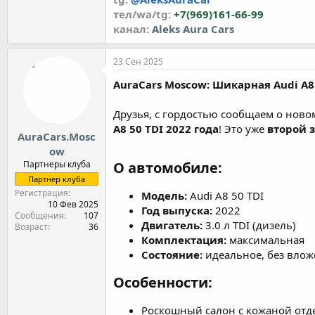
тел/wa/tg:
+7(969)161-66-99
канал:
Аleks Aura Cars
23 Сен 2025
AuraCars Moscow: Шикарная Audi A8 
Друзья, с гордостью сообщаем о ново
A8 50 TDI 2022 года
! Это уже
второй 
AuraCars.Mosc
ow
Партнеры клуба
О автомобиле:​
Партнер клуба
Регистрация
Модель:
Audi A8 50 TDI
10 Фев 2025
Год выпуска:
2022
Сообщения
107
Двигатель:
3.0 л TDI (дизель)
Возраст
36
Комплектация:
максимальная
Состояние:
идеальное, без вло
Особенности:​
Роскошный салон с кожаной отд