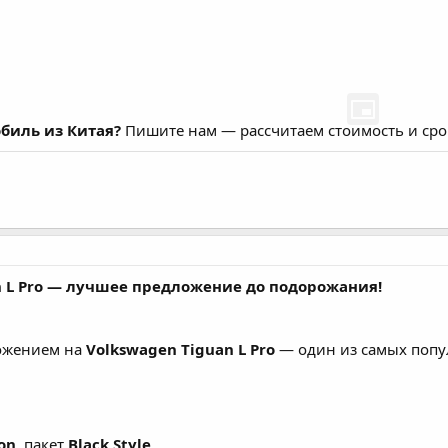
биль из Китая?
Пишите нам — рассчитаем стоимость и сро
n L Pro — лучшее предложение до подорожания!
ожением на
Volkswagen Tiguan L Pro
— один из самых попул
on
, пакет
Black Style