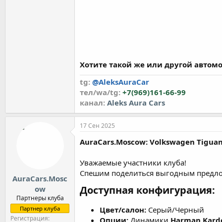
Хотите такой же или другой автомо
tg:
@AleksAuraCar
тел/wa/tg:
+7(969)161-66-99
канал:
Аleks Aura Cars
17 Сен 2025
AuraCars.Moscow: Volkswagen Tigua
Уважаемые участники клуба!
Спешим поделиться выгодным предл
AuraCars.Mosc
Доступная конфигурация:
ow
Партнеры клуба
Партнер клуба
Цвет/салон:
Серый/Черный
Регистрация
Опции:
Динамики
Harman Kard