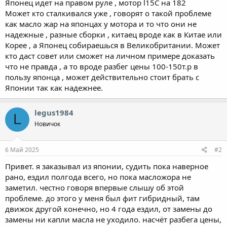
Японец идет на правом руле , мотор l15C на 182
Может кто сталкивался уже , говорят о такой проблеме
как масло жар на японцах у мотора и то что они не
надежные , разные сборки , китаец вроде как в Китае или
Корее , а Японец собираешься в Великобритании. Может
кто даст совет или сможет на личном примере доказать
что не правда , а то вроде разбег цены 100-150т.р в
пользу японца , может действительно стоит брать с
Японии так как надежнее.
legus1984
L
Новичок
6 Май 2025
#2
Привет. я заказывал из японии, судить пока наверное
рано, ездил полгода всего, но пока масложора не
заметил. честно говоря впервые слышу об этой
проблеме. до этого у меня был фит гибридный, там
движок другой конечно, но 4 года ездил, от замены до
замены ни капли масла не уходило. насчёт разбега цены,