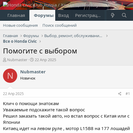
Главная
Форумы
Вход
Что нового?
Регистрация
Пользовател
Новые сообщения
Поиск сообщений
Главная
Форумы
Выбор, ремонт, обслуживание и эксплуатация
Все о Honda Civic
Помогите с выбором
А
Д
Nubmaster
22 Апр 2025
в
а
т
т
Nubmaster
N
о
а
Новичок
р
н
т
а
е
ч
22 Апр 2025
#1
м
а
ы
л
Клич о помощи знатокам
а
Уважаемые подскажите такой вопрос
Решил заказать такой авто, но встал вопрос с Китая или с
Японии
Китаец идет на левом руле , мотор L15B8 на 177 лошадей