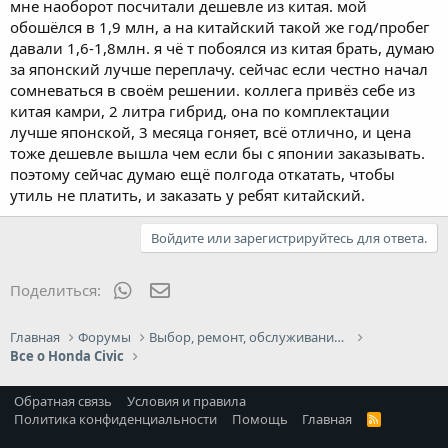
мне наоборот посчитали дешевле из китая. мой
обошёлся в 1,9 млн, а на китайский такой же год/пробег
давали 1,6-1,8млн. я чё т побоялся из китая брать, думаю
за японский лучше переплачу. сейчас если честно начал
сомневаться в своём решении. коллега привёз себе из
китая камри, 2 литра гибрид, она по комплектации
лучше японской, 3 месяца гоняет, всё отлично, и цена
тоже дешевле вышла чем если бы с японии заказывать.
поэтому сейчас думаю ещё полгода откатать, чтобы
утиль не платить, и заказать у ребят китайский.
Войдите или зарегистрируйтесь для ответа.
WhatsApp
Электронная почта
Поделиться:
Главная
Форумы
Выбор, ремонт, обслуживание и эксплуатация
Все о Honda Civic
Обратная связь
Условия и правила
Политика конфиденциальности
Помощь
Главная
R
S
S