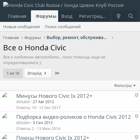
Главная
Форумы
Вход
Что нового?
Регистрация
Пользовател
Новые сообщения
Поиск сообщений
Главная
Форумы
Выбор, ремонт, обслуживание и эксплуатация
Все о Honda Civic
Все о любимом автомобиле... плюс помощь еще не
определившимся ;)
Last
1 из 16
Вперёд
Фильтры
Минусы Нового Civic Ix 2012+
dshubin
27 Авг 2012
Ответы
10
12 Окт 2017
Подборка видео-роликов о Honda Civic 2012
dshubin
3 Сен 2012
Ответы
2
13 Июн 2014
Плюсы Нового Civic Ix 2012+