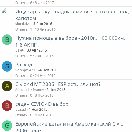
Ответы
6
8 Фев 2017
Ищу картинку с надписями всего что есть под
капотом.
slonikdva
5 Янв 2016
Ответы
1
10 Янв 2016
Нужна помощь в выборе - 2010г., 100 000км,
В
1.8 АКПП.
Ванч
30 Авг 2015
Ответы
5
7 Янв 2016
Расход
S
Serega54ru
24 Ноя 2015
Ответы
0
24 Ноя 2015
Civic 4d MT 2006 - ESP есть или нет?
A
Alexander Ivanov
8 Ноя 2015
Ответы
0
8 Ноя 2015
седан CIVIC 4D выбор
B
buzzid
4 Ноя 2015
Ответы
0
4 Ноя 2015
Европейские детали на Американский Civiс
G
2006 года?