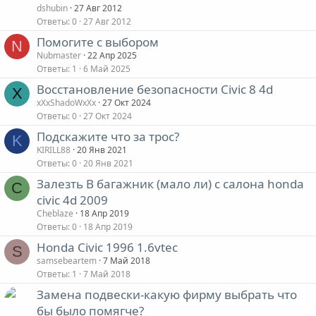
dshubin
27 Авг 2012
Ответы
0
27 Авг 2012
Помогите с выбором
N
Nubmaster
22 Апр 2025
Ответы
1
6 Май 2025
Восстановление безопасности Civic 8 4d
X
xXxShadoWxXx
27 Окт 2024
Ответы
0
27 Окт 2024
Подскажите что за трос?
K
KIRILL88
20 Янв 2021
Ответы
0
20 Янв 2021
Залезть В багажник (мало ли) с салона honda
C
civic 4d 2009
Cheblaze
18 Апр 2019
Ответы
0
18 Апр 2019
Honda Civic 1996 1.6vtec
S
samsebeartem
7 Май 2018
Ответы
1
7 Май 2018
Замена подвески-какую фирму выбрать что
бы было помягче?