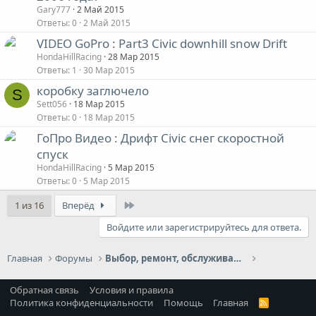
Gary777
2 Май 2015
Ответы
0
2 Май 2015
VIDEO GoPro : Part3 Civic downhill snow Drift
HondaHillRacing
28 Мар 2015
Ответы
1
30 Мар 2015
коробку заглючело
S
Sett056
18 Мар 2015
Ответы
0
18 Мар 2015
ГоПро Видео : Дрифт Civic снег скоростной
спуск
HondaHillRacing
5 Мар 2015
Ответы
0
5 Мар 2015
Last
1 из 16
Вперёд
Войдите или зарегистрируйтесь для ответа.
Главная
Форумы
Выбор, ремонт, обслуживание и эксплуатация
Обратная связь
Условия и правила
Политика конфиденциальности
Помощь
Главная
R
S