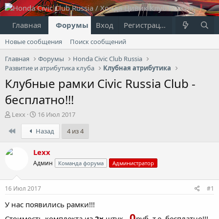
Главная
Форумы
Вход
Что нового?
Регистрация
Пользовател
Новые сообщения
Поиск сообщений
Главная
Форумы
Honda Civic Club Russia
Развитие и атрибутика клуба
Клубная атрибутика
Клубные рамки Civic Russia Club -
бесплатно!!!
А
Д
Lexx
16 Июл 2017
в
а
First
Назад
4 из 4
т
т
о
а
р
н
Lexx
т
а
Админ
Команда форума
Администратор
е
ч
м
а
ы
л
16 Июл 2017
#1
а
У нас появились рамки!!!
0
Стоимость комплекта из
2х
штук -
руб, т.е. бесплатно!!!