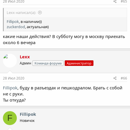
28 Июл 2020
#65
Lexx написал(а):
Fillipok
, в наличии))
zuckerdod
, актуальная)
какие наши действия? В субботу могу в москву приехать
около 6 вечера
Lexx
Админ
Команда форума
Администратор
28 Июл 2020
#66
Fillipok
, буду в разъездах и пешкодралом. Брать с собой
не с руки.
Ты откуда?
Fillipok
F
Новичок