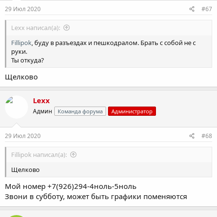
29 Июл 2020
#67
Lexx написал(а):
Fillipok
, буду в разъездах и пешкодралом. Брать с собой не с
руки.
Ты откуда?
Щелково
Lexx
Админ
Команда форума
Администратор
29 Июл 2020
#68
Fillipok написал(а):
Щелково
Мой номер +7(926)294-4ноль-5ноль
Звони в субботу, может быть графики поменяются