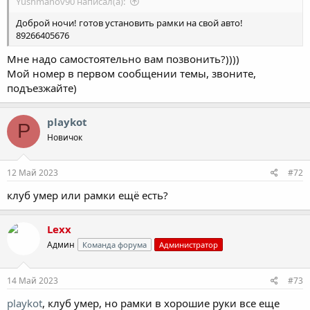
Yushmanov90 написал(а):
Доброй ночи! готов установить рамки на свой авто!
89266405676
Мне надо самостоятельно вам позвонить?))))
Мой номер в первом сообщении темы, звоните,
подъезжайте)
playkot
P
Новичок
12 Май 2023
#72
клуб умер или рамки ещё есть?
Lexx
Админ
Команда форума
Администратор
14 Май 2023
#73
playkot
, клуб умер, но рамки в хорошие руки все еще