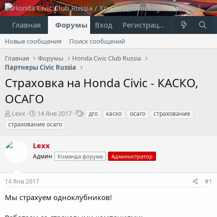
Главная
Форумы
Вход
Что нового?
Регистрация
Пользовател
Новые сообщения
Поиск сообщений
Главная
Форумы
Honda Civic Club Russia
Партнеры Civic Russia
Страховка на Honda Civic - КАСКО,
ОСАГО
А
Д
Т
Lexx
14 Янв 2017
дго
каско
осаго
страхование
в
а
е
страхование осаго
т
т
г
о
а
и
Lexx
р
н
т
Админ
а
Команда форума
Администратор
е
ч
м
а
14 Янв 2017
#1
ы
л
а
Мы страхуем одноклубников!