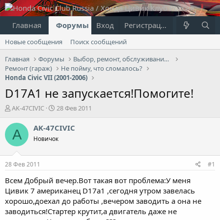
Главная
Форумы
Вход
Что нового?
Регистрация
Пользовател
Новые сообщения
Поиск сообщений
Главная
Форумы
Выбор, ремонт, обслуживание и эксплуатация
Ремонт (гараж)
Не пойму, что сломалось?
Honda Civic VII (2001-2006)
D17A1 не запускается!Помогите!
А
Д
AK-47CIVIC
28 Фев 2011
в
а
т
т
AK-47CIVIC
A
о
а
Новичок
р
н
т
а
е
ч
28 Фев 2011
#1
м
а
ы
л
Всем Добрый вечер.Вот такая вот проблема:У меня
а
Цивик 7 американец D17a1 ,сегодня утром завелась
хорошо,доехал до работы ,вечером заводить а она не
заводиться!Стартер крутит,а двигатель даже не