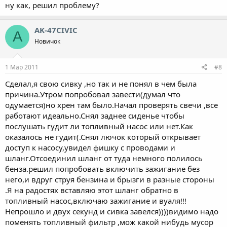
ну как, решил проблему?
AK-47CIVIC
A
Новичок
1 Мар 2011
#8
Сделал,я свою сивку ,но так и не понял в чем была
причина.Утром попробовал завести(думал что
одумается)но хрен там было.Начал проверять свечи ,все
работают идеально.Снял заднее сиденье чтобы
послушать гудит ли топливный насос или нет.Как
оказалось не гудит(.Снял лючок который открывает
доступ к насосу,увидел фишку с проводами и
шланг.Отсоединил шланг от туда немного полилось
бенза.решил попробовать включить зажигание без
него,и вдруг струя бензина и брызги в разные стороны
.Я на радостях вставляю этот шланг обратно в
топливный насос,включаю зажигание и вуаля!!!
Непрошло и двух секунд и сивка завелся))))видимо надо
поменять топливный фильтр ,мож какой нибудь мусор