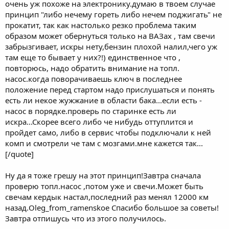
очень уж похоже на электронику.думаю в твоем случае
принцип "либо нечему гореть либо нечем поджигать" не
прокатит, так как настолько резко проблема таким
образом может обернуться только на ВАЗах , там свечи
забрызгивает, искры нету,бензин плохой налил,чего уж
там еще то бывает у них?!) единственное что ,
повторюсь, надо обратить внимание на топл.
насос.когда поворачиваешь ключ в последнее
положение перед стартом надо прислушаться и понять
есть ли некое жужжание в области бака...если есть -
насос в порядке.проверь по старинке есть ли
искра...Скорее всего либо че нибудь оттуплится и
пройдет само, либо в сервис чтобы подключали к ней
комп и смотрели че там с мозгами.мне кажется так...
[/quote]
Ну да я тоже грешу на этот принцип!Завтра сначала
проверю топл.насос ,потом уже и свечи.Может быть
свечам кердык настал,последний раз менял 12000 км
назад.Oleg_from_ramenskoe Спасибо большое за советы!
Завтра отпишусь что из этого получилось.