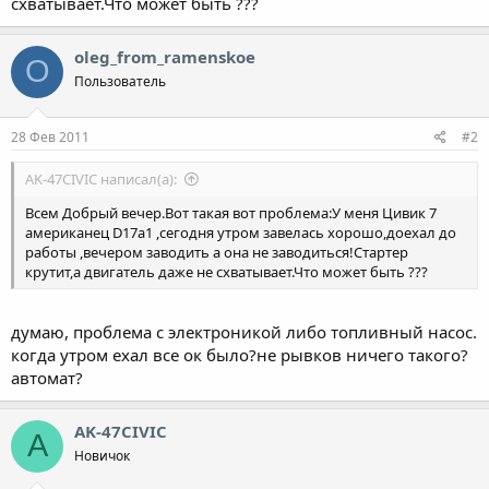
схватывает.Что может быть ???
oleg_from_ramenskoe
O
Пользователь
28 Фев 2011
#2
AK-47CIVIC написал(а):
Всем Добрый вечер.Вот такая вот проблема:У меня Цивик 7
американец D17a1 ,сегодня утром завелась хорошо,доехал до
работы ,вечером заводить а она не заводиться!Стартер
крутит,а двигатель даже не схватывает.Что может быть ???
думаю, проблема с электроникой либо топливный насос.
когда утром ехал все ок было?не рывков ничего такого?
автомат?
AK-47CIVIC
A
Новичок