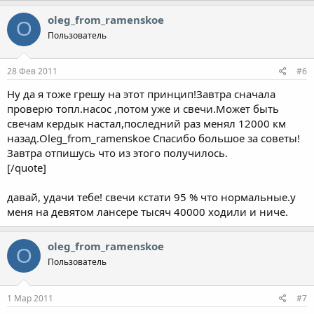
oleg_from_ramenskoe
O
Пользователь
28 Фев 2011
#6
Ну да я тоже грешу на этот принцип!Завтра сначала
проверю топл.насос ,потом уже и свечи.Может быть
свечам кердык настал,последний раз менял 12000 км
назад.Oleg_from_ramenskoe Спасибо большое за советы!
Завтра отпишусь что из этого получилось.
[/quote]
давай, удачи тебе! свечи кстати 95 % что нормальные.у
меня на девятом лансере тысяч 40000 ходили и ниче.
oleg_from_ramenskoe
O
Пользователь
1 Мар 2011
#7