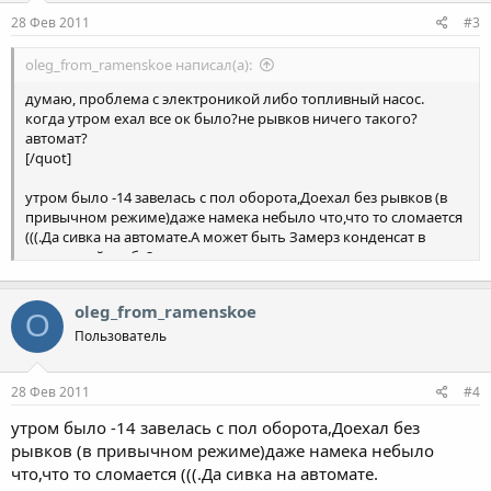
28 Фев 2011
#3
oleg_from_ramenskoe написал(а):
думаю, проблема с электроникой либо топливный насос.
когда утром ехал все ок было?не рывков ничего такого?
автомат?
[/quot]
утром было -14 завелась с пол оборота,Доехал без рывков (в
привычном режиме)даже намека небыло что,что то сломается
(((.Да сивка на автомате.А может быть Замерз конденсат в
выхлопной трубе?
oleg_from_ramenskoe
O
Пользователь
28 Фев 2011
#4
утром было -14 завелась с пол оборота,Доехал без
рывков (в привычном режиме)даже намека небыло
что,что то сломается (((.Да сивка на автомате.