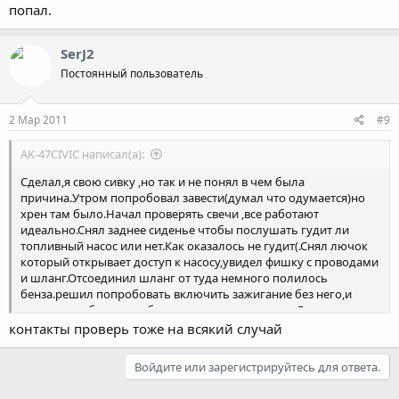
попал.
SerJ2
Постоянный пользователь
2 Мар 2011
#9
AK-47CIVIC написал(а):
Сделал,я свою сивку ,но так и не понял в чем была
причина.Утром попробовал завести(думал что одумается)но
хрен там было.Начал проверять свечи ,все работают
идеально.Снял заднее сиденье чтобы послушать гудит ли
топливный насос или нет.Как оказалось не гудит(.Снял лючок
который открывает доступ к насосу,увидел фишку с проводами
и шланг.Отсоединил шланг от туда немного полилось
бенза.решил попробовать включить зажигание без него,и
вдруг струя бензина и брызги в разные стороны .Я на радостях
вставляю этот шланг обратно в топливный насос,включаю
контакты проверь тоже на всякий случай
зажигание и вуаля!!!Непрошло и двух секунд и сивка
завелся))))видимо надо поменять топливный фильтр ,мож
Войдите или зарегистрируйтесь для ответа.
какой нибудь мусор попал.