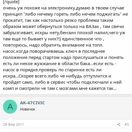
[/quote]
очень уж похоже на электронику.думаю в твоем случае
принцип "либо нечему гореть либо нечем поджигать" не
прокатит, так как настолько резко проблема таким
образом может обернуться только на ВАЗах , там свечи
забрызгивает, искры нету,бензин плохой налил,чего уж
там еще то бывает у них?!) единственное что ,
повторюсь, надо обратить внимание на топл.
насос.когда поворачиваешь ключ в последнее
положение перед стартом надо прислушаться и понять
есть ли некое жужжание в области бака...если есть -
насос в порядке.проверь по старинке есть ли
искра...Скорее всего либо че нибудь оттуплится и
пройдет само, либо в сервис чтобы подключали к ней
комп и смотрели че там с мозгами.мне кажется так...
AK-47CIVIC
A
Новичок
28 Фев 2011
#5