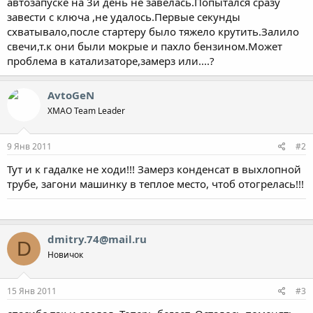
автозапуске на 3й день не завелась.Попытался сразу
завести с ключа ,не удалось.Первые секунды
схватывало,после стартеру было тяжело крутить.Залило
свечи,т.к они были мокрые и пахло бензином.Может
проблема в катализаторе,замерз или....?
AvtoGeN
ХМАО Team Leader
9 Янв 2011
#2
Тут и к гадалке не ходи!!! Замерз конденсат в выхлопной
трубе, загони машинку в теплое место, чтоб отогрелась!!!
dmitry.74@mail.ru
D
Новичок
15 Янв 2011
#3