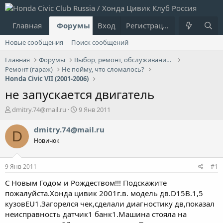
Главная
Форумы
Вход
Что нового?
Регистрация
Пользовател
Новые сообщения
Поиск сообщений
Главная
Форумы
Выбор, ремонт, обслуживание и эксплуатация
Ремонт (гараж)
Не пойму, что сломалось?
Honda Civic VII (2001-2006)
не запускается двигатель
А
Д
dmitry.74@mail.ru
9 Янв 2011
в
а
т
т
dmitry.74@mail.ru
D
о
а
Новичок
р
н
т
а
е
ч
9 Янв 2011
#1
м
а
ы
л
С Новым Годом и Рождеством!!! Подскажите
а
пожалуйста.Хонда цивик 2001г.в. модель дв.D15B.1,5
кузовEU1.Загорелся чек,сделали диагностику дв,показал
неисправность датчик1 банк1.Машина стояла на