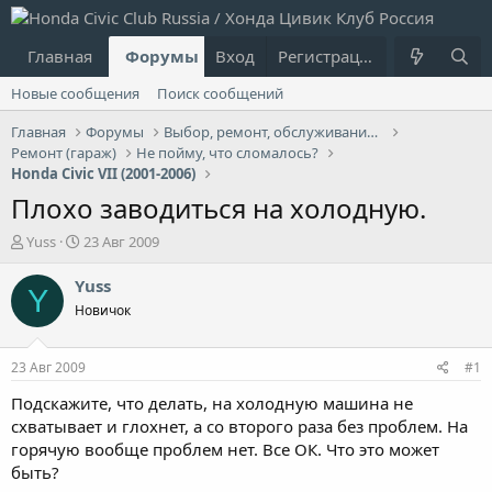
Главная
Форумы
Вход
Что нового?
Регистрация
Пользовател
Новые сообщения
Поиск сообщений
Главная
Форумы
Выбор, ремонт, обслуживание и эксплуатация
Ремонт (гараж)
Не пойму, что сломалось?
Honda Civic VII (2001-2006)
Плохо заводиться на холодную.
А
Д
Yuss
23 Авг 2009
в
а
т
т
Yuss
Y
о
а
Новичок
р
н
т
а
е
ч
23 Авг 2009
#1
м
а
ы
л
Подскажите, что делать, на холодную машина не
а
схватывает и глохнет, а со второго раза без проблем. На
горячую вообще проблем нет. Все ОК. Что это может
быть?