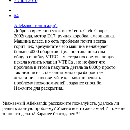
7 Июн 2010
#4
Alleksandr написал(а):
Доброго времени суток всем! есть Civic Coupe
2002года, мотор D17, ручная коробка, американка.
Машина класс, но есть проблема почти всегда
горит чек, врезультате чего машина ненаберает
больше 4000 оборотов. Диагностика показала
общую ошибку VTEC... мастера посоветовали для
начала купить клапан VTECа , но не факт что
проблема в этом а пакупать деталь за 8000р просто
так нехочится.. обзванил много разборок там
детали нет.. посоветуйте как можно решить
проблему поэкономичней . заранее спосибо.
Нажмите для раскрытия...
Уважаемый Alleksandr, расскажите пожалуйста, удалось ли
решить данную проблему? У меня все то же самое! И тоже не
знаю что делать! Заранее благодарен!!!