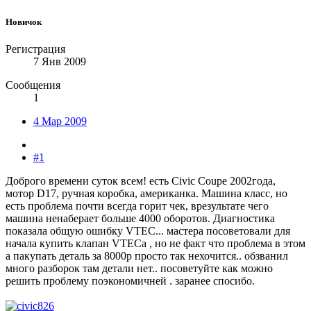
Новичок
Регистрация
7 Янв 2009
Сообщения
1
4 Мар 2009
#1
Доброго времени суток всем! есть Civic Coupe 2002года,
мотор D17, ручная коробка, американка. Машина класс, но
есть проблема почти всегда горит чек, врезультате чего
машина ненаберает больше 4000 оборотов. Диагностика
показала общую ошибку VTEC... мастера посоветовали для
начала купить клапан VTECа , но не факт что проблема в этом
а пакупать деталь за 8000р просто так нехочится.. обзванил
много разборок там детали нет.. посоветуйте как можно
решить проблему поэкономичней . заранее спосибо.