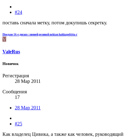
#24
поставь сначала метку, потом докупишь секретку.
Продаю 16-е диски с зимней резиной nokian hakkapeliitta r
V
ValeRus
Новичок
Регистрация
28 Мар 2011
Сообщения
17
28 Мар 2011
#25
Как владелец Цивика, а также как человек, руководящий