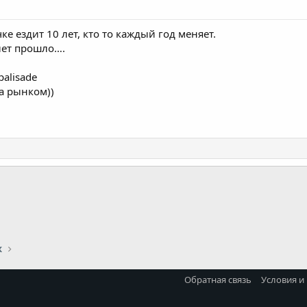
е попасть
тно, обязательно убьешься
ке ездит 10 лет, кто то каждый год меняет.
 лет прошло….
 palisade
за рынком))
ина
ле маленький
ось, это большой C
к
 японского качества
Обратная связь
Условия и