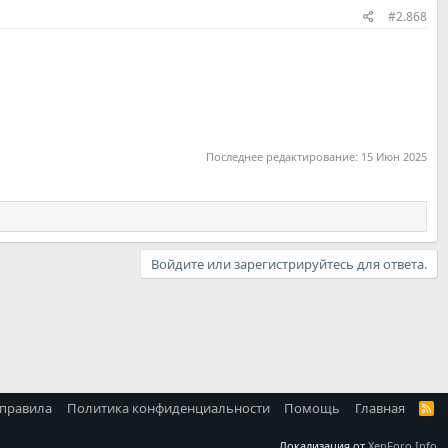
#2.868
Последнее редактирование:
15 Июн 2025
Войдите или зарегистрируйтесь для ответа.
 правила
Политика конфиденциальности
Помощь
Главная
R
S
S
Локализация от
XenForo.Info