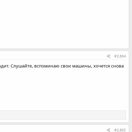
#2.864
одит. Слушайте, вспоминаю свои машины, хочется снова
#2.865