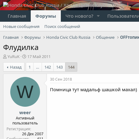
Главная
Форумы
Что нового?
Пользовател
Новые сообщения
Поиск сообщений
Главная
Форумы
Honda Civic Club Russia
Общение
OFFтопи
Флудилка
А
Д
YuRuK
17 Май 2011
в
а
Назад
1
…
142
143
144
т
т
о
а
р
н
30 Сен 2018
т
а
W
Помница тут мадальф шашкой махал)
е
ч
м
а
ы
л
а
weer
Активный
пользователь
Регистрация
26 Дек 2007
Сообщения
411