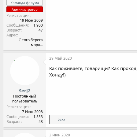
Команда форума
Администратор
Регистрация
19 Июн 2009
Сообщения
1.900
Возраст
47
Адрес
С того берега
моря...
29 Май 2020
Как поживаете, товарищи? Как проход
Хонду!)
SerJ2
Постоянный
пользователь
Регистрация
7 Июн 2008
Сообщения
1.553
Р
Lexx
Возраст
43
е
а
к
2 Июн 2020