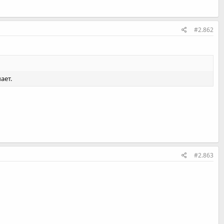
#2.862
ает.
#2.863