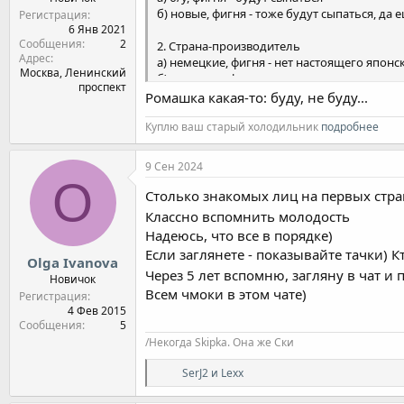
б) новые, фигня - тоже будут сыпаться, да 
Регистрация
6 Янв 2021
Сообщения
2
2. Страна-производитель
Адрес
а) немецкие, фигня - нет настоящего японс
Москва, Ленинский
б) японские, фигня - нет настоящего немец
проспект
в) корейские, фигня - нет качества
Ромашка какая-то: буду, не буду...
г) французские, фигня - потому что фигня и
д) американские, фигня - потому что нет н
Куплю ваш старый холодильник
подробнее
е) китайские, фигня - ну, тут вообще все яс
ж) российские, фигня - ну не могут норма
9 Сен 2024
O
3. Двигатель
Столько знакомых лиц на первых стран
а) Бензиновый, фигня - жрет много
Классно вспомнить молодость
б) Дизельный, фигня - ремонтировать дор
Надеюсь, что все в порядке)
в) Гибрид, фигня - батареи бешеных денег 
Если заглянете - показывайте тачки) К
г) Газ, фигня - непременно взорвется и вон
Olga Ivanova
Через 5 лет вспомню, загляну в чат и 
Новичок
4. Коробка передач
Всем чмоки в этом чате)
Регистрация
а) Ручка, фигня - ее надо все время дергат
4 Фев 2015
б) Роботизированная ручка, фигня - дерга
Сообщения
5
в) Автомат, фигня - переключает не то и не
/Некогда Skipka. Она же Ски
г) Вариатор, фигня - как в троллейбусе в
Р
SerJ2
и
Lexx
е
5. Привод
а
а) Передний, фигня - непонятно, как из за