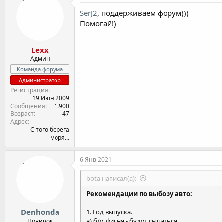
ц
и
SerJ2
, поддерживаем форум)))
и
Помогай!)
:
Lexx
Админ
Команда форума
Администратор
Регистрация
19 Июн 2009
Сообщения
1.900
Возраст
47
Адрес
С того берега
моря...
6 Янв 2021
bota написал(а):
Рекомендации по выбору авто:
Denhonda
1. Год выпуска.
а) б/у, фигня - будут сыпаться
Новичок