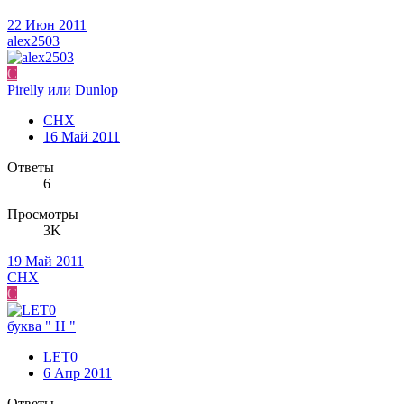
22 Июн 2011
alex2503
С
Pirelly или Dunlop
СНХ
16 Май 2011
Ответы
6
Просмотры
3K
19 Май 2011
СНХ
С
буква " Н "
LET0
6 Апр 2011
Ответы