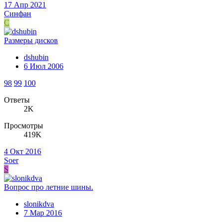
17 Апр 2021
Синфан
С
Размеры дисков
dshubin
6 Июл 2006
98
99
100
Ответы
2K
Просмотры
419K
4 Окт 2016
Soer
S
Вопрос про летние шины.
slonikdva
7 Мар 2016