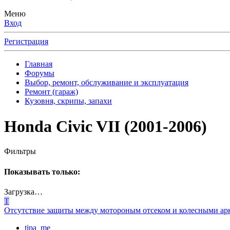
Меню
Вход
Регистрация
Главная
Форумы
Выбор, ремонт, обслуживание и эксплуатация
Ремонт (гараж)
Кузовня, скрипы, запахи
Honda Civic VII (2001-2006)
Фильтры
Показывать только:
Загрузка…
T
Отсутствие защиты между мотороным отсеком и колесными ар
tipa_me