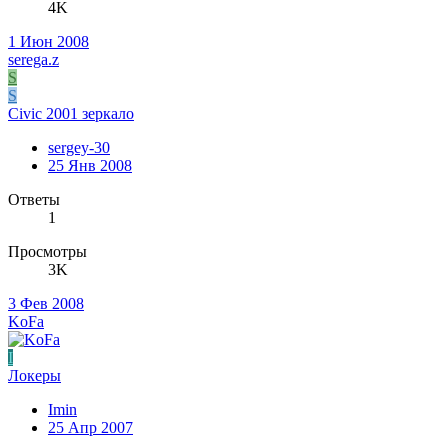
4K
1 Июн 2008
serega.z
S
S
Civic 2001 зеркало
sergey-30
25 Янв 2008
Ответы
1
Просмотры
3K
3 Фев 2008
KoFa
I
Локеры
Imin
25 Апр 2007