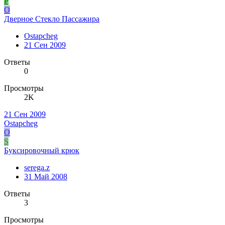
P
O
Дверное Стекло Пассажира
Ostapcheg
21 Сен 2009
Ответы
0
Просмотры
2K
21 Сен 2009
Ostapcheg
O
S
Буксировочный крюк
serega.z
31 Май 2008
Ответы
3
Просмотры