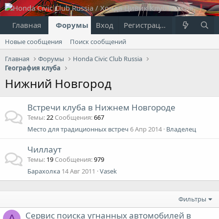
Главная
Форумы
Вход
Что нового?
Регистрация
Пользовател
Новые сообщения
Поиск сообщений
Главная
Форумы
Honda Civic Club Russia
География клуба
Нижний Новгород
Встречи клуба в Нижнем Новгороде
Темы
22
Сообщения
667
Место для традиционных встреч
6 Апр 2014
Владелец
Чиллаут
Темы
19
Сообщения
979
Барахолка
14 Авг 2011
Vasek
Фильтры
Сервис поиска угнанных автомобилей в
A