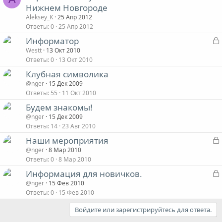
Нижнем Новгороде
Aleksey_K
25 Апр 2012
Ответы
0
25 Апр 2012
Информатор
Westt
13 Окт 2010
Ответы
0
13 Окт 2010
Клубная символика
@nger
15 Дек 2009
т
Ответы
55
11 Окт 2010
Будем знакомы!
@nger
15 Дек 2009
Ответы
14
23 Авг 2010
Наши мероприятия
@nger
8 Мар 2010
Ответы
0
8 Мар 2010
Информация для новичков.
@nger
15 Фев 2010
т
Ответы
0
15 Фев 2010
Войдите или зарегистрируйтесь для ответа.